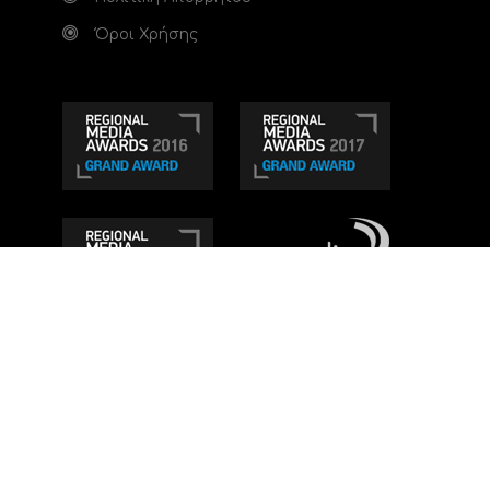
Όροι Χρήσης
Τηλεοπτικό κανάλι Ionian TV - Η Τηλεόραση της
Δυτικής Ελλάδας
. Ενημέρωση, Άποψη, Ψυχαγωγία.
Κατασκευή ιστοσελίδας: Set 2 Web