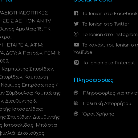
 ΡΑΔΙΟΤΗΛΕΟΠΤΙΚΕΣ
Το Ionian στο Facebook
ΗΣΕΙΣ ΑΕ - IONIAN TV
Το Ionian στο Twitter
ωνος Αμαλίας 18, Τ.Κ.
Το Ionian στο Instagram
άτρα.
 ΕΤΑΙΡΕΙΑ, ΑΦΜ:
Το κανάλι του Ionian στ
YouTube
74, ΔΟΥ: A Πατρών, ΓΕΜΗ:
000.
Το Ionian στο Pinterest
: Καμπιώτης Σπυρίδων,
Σπυρίδων, Καμπιώτη
Πληροφορίες
. Νόμιμος Εκπρόσωπος /
ων Σύμβουλος: Καμπιώτης
Πληροφορίες για την ε
ν. Διευθυντής &
Πολιτική Απορρήτου
στής Ιστοσελίδας:
Όροι Χρήσης
ης Σπυρίδων. Διευθυντής
ς Ιστοσελίδας: Μπάστα
φυλλιά. Δικαιούχος