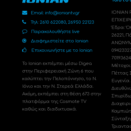
ΙΟΝΙΑΝ
Email: info@ioniantv.gr
ΕΠΙΧΕΙΡ
Τηλ: 2610 622080, 26950 22123
Έδρα: Όθ
Παρακολουθήστε live
26221, Π
Διαφημιστείτε στο Ionian
ΑΝΩΝΥΜΗ
Επικοινωνήστε με το Ionian
0942332
70193624
Το Ionian εκπέμπει μέσω Digea
Μέτοχοι
στην Περιφερειακή Ζώνη 6 που
Πέττας 
καλύπτει την Πελοπόννησο, το N.
Ευγενία
Ιόνιο και την Ν. Στερεά Ελλάδα.
Διευθύν
Ακόμη, εκπέμπει στη θέση 673 στην
Σπυρίδω
πλατφόρμα της Cosmote TV
Διαχειρι
καθώς και διαδικτυακά.
Καμπιώτ
Σύνταξη
Τριαντα