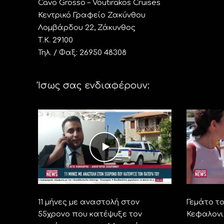
Cavo Grosso – Voutirakos Cruises
Κεντρικό Γραφείο Ζακύνθου
Λομβάρδου 22, Ζάκυνθος
Τ.Κ. 29100
Τηλ. / Φαξ: 26950 48308
Ίσως σας ενδιαφέρουν:
11 μήνες με αναστολή στον
Γεμάτο τ
55χρονο που κατέψυξε τον
Κεφαλονι