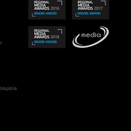
ο
ταιρεία