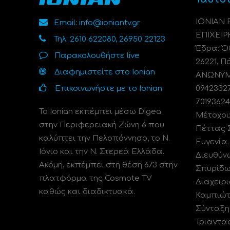
ΙΟΝΙΑΝ
Email: info@ioniantv.gr
ΕΠΙΧΕΙΡ
Τηλ: 2610 622080, 26950 22123
Έδρα: Όθ
Παρακολουθήστε live
26221, Π
Διαφημιστείτε στο Ionian
ΑΝΩΝΥΜΗ
Επικοινωνήστε με το Ionian
0942332
70193624
Το Ionian εκπέμπει μέσω Digea
Μέτοχοι
στην Περιφερειακή Ζώνη 6 που
Πέττας 
καλύπτει την Πελοπόννησο, το N.
Ευγενία
Ιόνιο και την Ν. Στερεά Ελλάδα.
Διευθύν
Ακόμη, εκπέμπει στη θέση 673 στην
Σπυρίδω
πλατφόρμα της Cosmote TV
Διαχειρι
καθώς και διαδικτυακά.
Καμπιώτ
Σύνταξη
Τριαντα