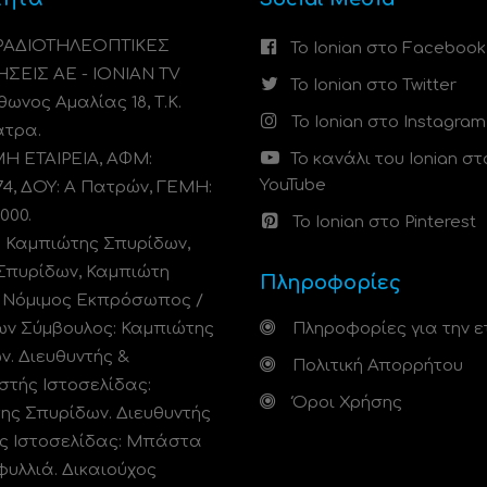
 ΡΑΔΙΟΤΗΛΕΟΠΤΙΚΕΣ
Το Ionian στο Facebook
ΗΣΕΙΣ ΑΕ - IONIAN TV
Το Ionian στο Twitter
ωνος Αμαλίας 18, Τ.Κ.
Το Ionian στο Instagram
άτρα.
 ΕΤΑΙΡΕΙΑ, ΑΦΜ:
Το κανάλι του Ionian στ
YouTube
74, ΔΟΥ: A Πατρών, ΓΕΜΗ:
000.
Το Ionian στο Pinterest
: Καμπιώτης Σπυρίδων,
Σπυρίδων, Καμπιώτη
Πληροφορίες
. Νόμιμος Εκπρόσωπος /
ων Σύμβουλος: Καμπιώτης
Πληροφορίες για την ε
ν. Διευθυντής &
Πολιτική Απορρήτου
στής Ιστοσελίδας:
Όροι Χρήσης
ης Σπυρίδων. Διευθυντής
ς Ιστοσελίδας: Μπάστα
φυλλιά. Δικαιούχος