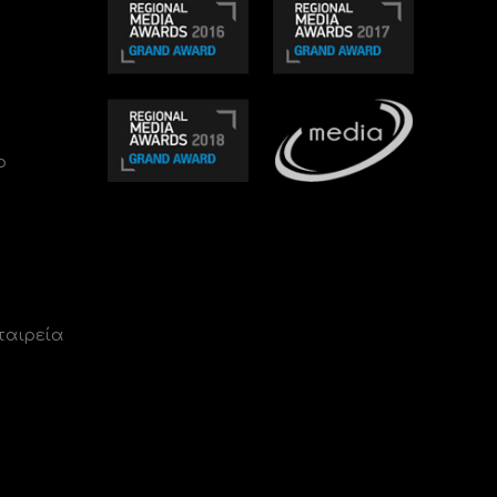
ο
ταιρεία