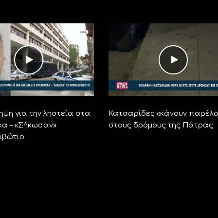
ηψη για την ληστεία στα
Κατσαρίδες «κάνουν παρέλ
κα – «Σήκωσαν»
στους δρόμους της Πάτρας
ιβώτιο