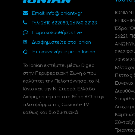
ΙΟΝΙΑΝ
Email: info@ioniantv.gr
ΕΠΙΧΕΙΡ
Τηλ: 2610 622080, 26950 22123
Έδρα: Όθ
Παρακολουθήστε live
26221, Π
Διαφημιστείτε στο Ionian
ΑΝΩΝΥΜΗ
Επικοινωνήστε με το Ionian
0942332
70193624
Το Ionian εκπέμπει μέσω Digea
Μέτοχοι
στην Περιφερειακή Ζώνη 6 που
Πέττας 
καλύπτει την Πελοπόννησο, το N.
Ευγενία
Ιόνιο και την Ν. Στερεά Ελλάδα.
Διευθύν
Ακόμη, εκπέμπει στη θέση 673 στην
Σπυρίδω
πλατφόρμα της Cosmote TV
Διαχειρι
καθώς και διαδικτυακά.
Καμπιώτ
Σύνταξη
Τριαντα