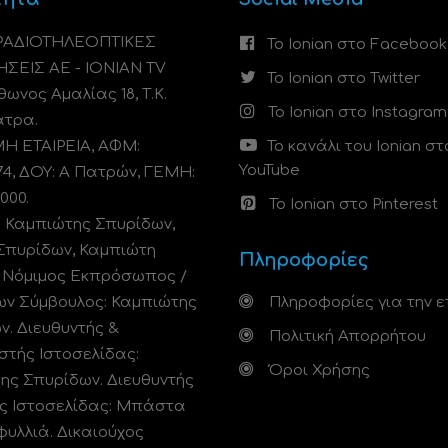
 ΡΑΔΙΟΤΗΛΕΟΠΤΙΚΕΣ
Το Ionian στο Facebook
ΗΣΕΙΣ ΑΕ - IONIAN TV
Το Ionian στο Twitter
ωνος Αμαλίας 18, Τ.Κ.
Το Ionian στο Instagram
άτρα.
 ΕΤΑΙΡΕΙΑ, ΑΦΜ:
Το κανάλι του Ionian στ
YouTube
74, ΔΟΥ: A Πατρών, ΓΕΜΗ:
000.
Το Ionian στο Pinterest
: Καμπιώτης Σπυρίδων,
Σπυρίδων, Καμπιώτη
Πληροφορίες
. Νόμιμος Εκπρόσωπος /
ων Σύμβουλος: Καμπιώτης
Πληροφορίες για την ε
ν. Διευθυντής &
Πολιτική Απορρήτου
στής Ιστοσελίδας:
Όροι Χρήσης
ης Σπυρίδων. Διευθυντής
ς Ιστοσελίδας: Μπάστα
φυλλιά. Δικαιούχος