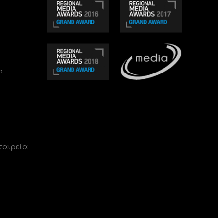
ο
ταιρεία