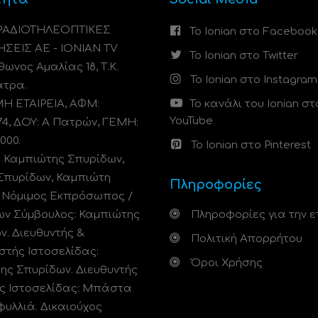
 ΡΑΔΙΟΤΗΛΕΟΠΤΙΚΕΣ
Το Ionian στο Facebook
ΗΣΕΙΣ ΑΕ - IONIAN TV
Το Ionian στο Twitter
ωνος Αμαλίας 18, Τ.Κ.
Το Ionian στο Instagram
άτρα.
 ΕΤΑΙΡΕΙΑ, ΑΦΜ:
Το κανάλι του Ionian στ
YouTube
74, ΔΟΥ: A Πατρών, ΓΕΜΗ:
000.
Το Ionian στο Pinterest
: Καμπιώτης Σπυρίδων,
Σπυρίδων, Καμπιώτη
Πληροφορίες
. Νόμιμος Εκπρόσωπος /
ων Σύμβουλος: Καμπιώτης
Πληροφορίες για την ε
ν. Διευθυντής &
Πολιτική Απορρήτου
στής Ιστοσελίδας:
Όροι Χρήσης
ης Σπυρίδων. Διευθυντής
ς Ιστοσελίδας: Μπάστα
φυλλιά. Δικαιούχος