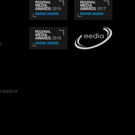
ο
ταιρεία