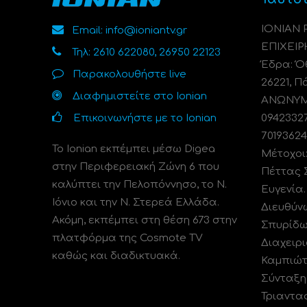
ΙΟΝΙΑΝ
Email: info@ioniantv.gr
ΕΠΙΧΕΙΡ
Τηλ: 2610 622080, 26950 22123
Έδρα: Όθ
Παρακολουθήστε live
26221, Π
Διαφημιστείτε στο Ionian
ΑΝΩΝΥΜΗ
Επικοινωνήστε με το Ionian
0942332
70193624
Το Ionian εκπέμπει μέσω Digea
Μέτοχοι
στην Περιφερειακή Ζώνη 6 που
Πέττας 
καλύπτει την Πελοπόννησο, το N.
Ευγενία
Ιόνιο και την Ν. Στερεά Ελλάδα.
Διευθύν
Ακόμη, εκπέμπει στη θέση 673 στην
Σπυρίδω
πλατφόρμα της Cosmote TV
Διαχειρι
καθώς και διαδικτυακά.
Καμπιώτ
Σύνταξη
Τριαντα