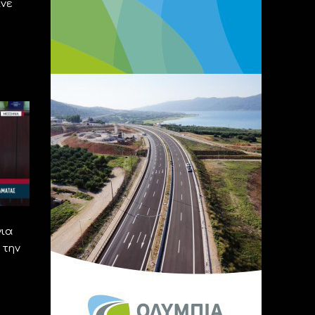
ινε
για
 την