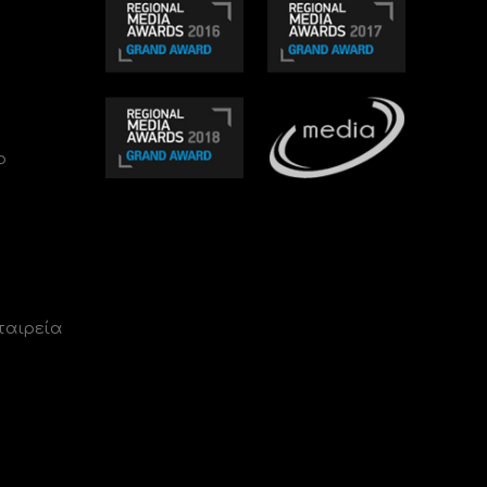
ο
ταιρεία