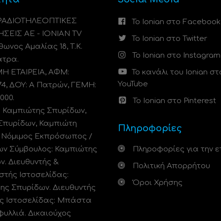
 ΡΑΔΙΟΤΗΛΕΟΠΤΙΚΕΣ
Το Ionian στο Facebook
ΗΣΕΙΣ ΑΕ - IONIAN TV
Το Ionian στο Twitter
ωνος Αμαλίας 18, Τ.Κ.
Το Ionian στο Instagram
άτρα.
 ΕΤΑΙΡΕΙΑ, ΑΦΜ:
Το κανάλι του Ionian στ
YouTube
74, ΔΟΥ: A Πατρών, ΓΕΜΗ:
000.
Το Ionian στο Pinterest
: Καμπιώτης Σπυρίδων,
Σπυρίδων, Καμπιώτη
Πληροφορίες
. Νόμιμος Εκπρόσωπος /
ων Σύμβουλος: Καμπιώτης
Πληροφορίες για την ε
ν. Διευθυντής &
Πολιτική Απορρήτου
στής Ιστοσελίδας:
Όροι Χρήσης
ης Σπυρίδων. Διευθυντής
ς Ιστοσελίδας: Μπάστα
φυλλιά. Δικαιούχος