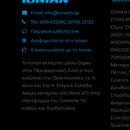
ΙΟΝΙΑΝ
Email: info@ioniantv.gr
ΕΠΙΧΕΙΡ
Τηλ: 2610 622080, 26950 22123
Έδρα: Όθ
Παρακολουθήστε live
26221, Π
Διαφημιστείτε στο Ionian
ΑΝΩΝΥΜΗ
Επικοινωνήστε με το Ionian
0942332
70193624
Το Ionian εκπέμπει μέσω Digea
Μέτοχοι
στην Περιφερειακή Ζώνη 6 που
Πέττας 
καλύπτει την Πελοπόννησο, το N.
Ευγενία
Ιόνιο και την Ν. Στερεά Ελλάδα.
Διευθύν
Ακόμη, εκπέμπει στη θέση 673 στην
Σπυρίδω
πλατφόρμα της Cosmote TV
Διαχειρι
καθώς και διαδικτυακά.
Καμπιώτ
Σύνταξη
Τριαντα