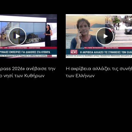
ra pass 2026» ανέβασε την
Η ακρίβεια αλλάζει τις συνή
το νησί των Κυθήρων
των Ελλήνων