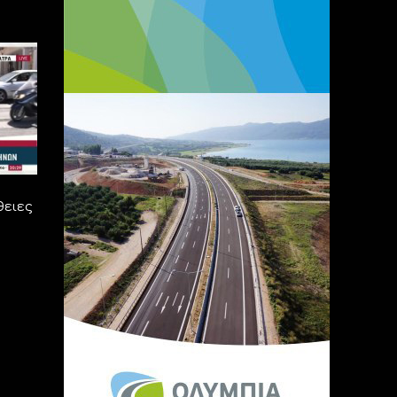
θειες