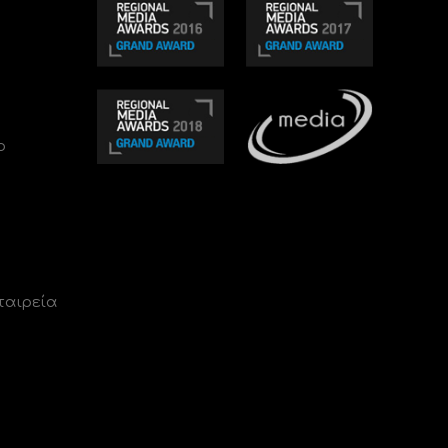
ο
ταιρεία