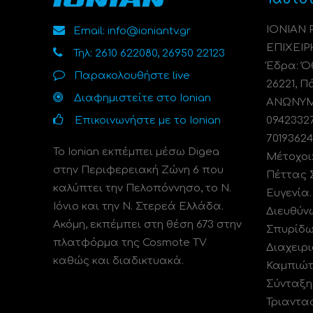
ΙΟΝΙΑΝ
Email: info@ioniantv.gr
ΕΠΙΧΕΙΡ
Τηλ: 2610 622080, 26950 22123
Έδρα: Όθ
Παρακολουθήστε live
26221, Π
Διαφημιστείτε στο Ionian
ΑΝΩΝΥΜΗ
Επικοινωνήστε με το Ionian
0942332
70193624
Το Ionian εκπέμπει μέσω Digea
Μέτοχοι
στην Περιφερειακή Ζώνη 6 που
Πέττας 
καλύπτει την Πελοπόννησο, το N.
Ευγενία
Ιόνιο και την Ν. Στερεά Ελλάδα.
Διευθύν
Ακόμη, εκπέμπει στη θέση 673 στην
Σπυρίδω
πλατφόρμα της Cosmote TV
Διαχειρι
καθώς και διαδικτυακά.
Καμπιώτ
Σύνταξη
Τριαντα