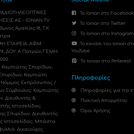
 ΡΑΔΙΟΤΗΛΕΟΠΤΙΚΕΣ
Το Ionian στο Facebook
ΗΣΕΙΣ ΑΕ - IONIAN TV
Το Ionian στο Twitter
ωνος Αμαλίας 18, Τ.Κ.
Το Ionian στο Instagram
άτρα.
 ΕΤΑΙΡΕΙΑ, ΑΦΜ:
Το κανάλι του Ionian στ
YouTube
74, ΔΟΥ: A Πατρών, ΓΕΜΗ:
000.
Το Ionian στο Pinterest
: Καμπιώτης Σπυρίδων,
Σπυρίδων, Καμπιώτη
Πληροφορίες
. Νόμιμος Εκπρόσωπος /
ων Σύμβουλος: Καμπιώτης
Πληροφορίες για την ε
ν. Διευθυντής &
Πολιτική Απορρήτου
στής Ιστοσελίδας:
Όροι Χρήσης
ης Σπυρίδων. Διευθυντής
ς Ιστοσελίδας: Μπάστα
φυλλιά. Δικαιούχος