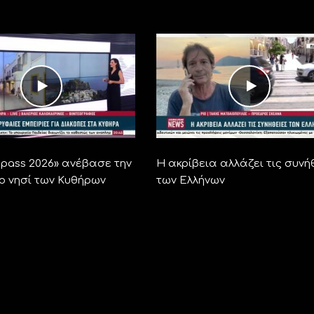
ra pass 2026» ανέβασε την
Η ακρίβεια αλλάζει τις συνή
το νησί των Κυθήρων
των Ελλήνων