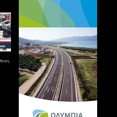
θειες