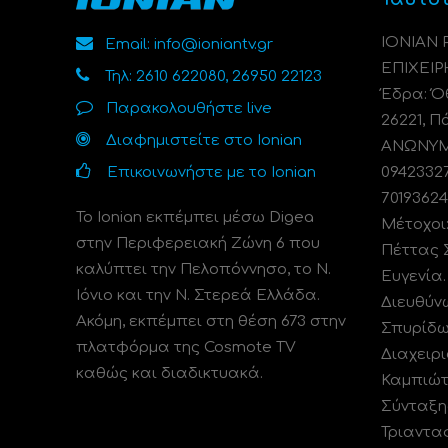
ΙΟΝΙΑΝ
Email: info@ioniantv.gr
ΕΠΙΧΕΙΡ
Τηλ: 2610 622080, 26950 22123
Έδρα: Όθ
Παρακολουθήστε live
26221, Π
Διαφημιστείτε στο Ionian
ΑΝΩΝΥΜΗ
Επικοινωνήστε με το Ionian
0942332
70193624
Το Ionian εκπέμπει μέσω Digea
Μέτοχοι
στην Περιφερειακή Ζώνη 6 που
Πέττας 
καλύπτει την Πελοπόννησο, το N.
Ευγενία
Ιόνιο και την Ν. Στερεά Ελλάδα.
Διευθύν
Ακόμη, εκπέμπει στη θέση 673 στην
Σπυρίδω
πλατφόρμα της Cosmote TV
Διαχειρι
καθώς και διαδικτυακά.
Καμπιώτ
Σύνταξη
Τριαντα