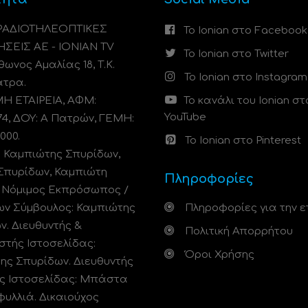
 ΡΑΔΙΟΤΗΛΕΟΠΤΙΚΕΣ
Το Ionian στο Facebook
ΗΣΕΙΣ ΑΕ - IONIAN TV
Το Ionian στο Twitter
ωνος Αμαλίας 18, Τ.Κ.
Το Ionian στο Instagram
άτρα.
 ΕΤΑΙΡΕΙΑ, ΑΦΜ:
Το κανάλι του Ionian στ
YouTube
74, ΔΟΥ: A Πατρών, ΓΕΜΗ:
000.
Το Ionian στο Pinterest
: Καμπιώτης Σπυρίδων,
Σπυρίδων, Καμπιώτη
Πληροφορίες
. Νόμιμος Εκπρόσωπος /
ων Σύμβουλος: Καμπιώτης
Πληροφορίες για την ε
ν. Διευθυντής &
Πολιτική Απορρήτου
στής Ιστοσελίδας:
Όροι Χρήσης
ης Σπυρίδων. Διευθυντής
ς Ιστοσελίδας: Μπάστα
φυλλιά. Δικαιούχος