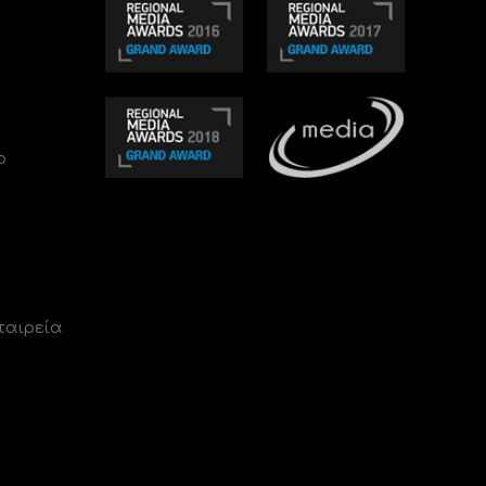
ο
ταιρεία