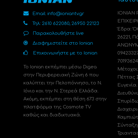
ΙΟΝΙΑΝ
Email: info@ioniantv.gr
ΕΠΙΧΕΙΡ
Τηλ: 2610 622080, 26950 22123
Έδρα: Όθ
Παρακολουθήστε live
26221, Π
Διαφημιστείτε στο Ionian
ΑΝΩΝΥΜΗ
Επικοινωνήστε με το Ionian
0942332
70193624
Το Ionian εκπέμπει μέσω Digea
Μέτοχοι
στην Περιφερειακή Ζώνη 6 που
Πέττας 
καλύπτει την Πελοπόννησο, το N.
Ευγενία
Ιόνιο και την Ν. Στερεά Ελλάδα.
Διευθύν
Ακόμη, εκπέμπει στη θέση 673 στην
Σπυρίδω
πλατφόρμα της Cosmote TV
Διαχειρι
καθώς και διαδικτυακά.
Καμπιώτ
Σύνταξη
Τριαντα