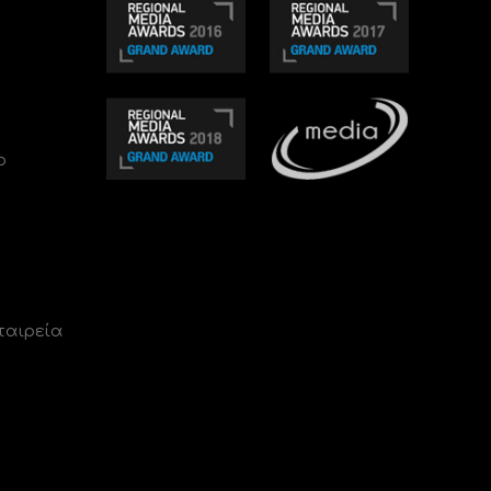
ο
ταιρεία