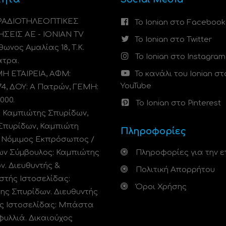
 ΡΑΔΙΟΤΗΛΕΟΠΤΙΚΕΣ
Το Ionian στο Facebook
ΗΣΕΙΣ ΑΕ - IONIAN TV
Το Ionian στο Twitter
ωνος Αμαλίας 18, Τ.Κ.
Το Ionian στο Instagram
άτρα.
 ΕΤΑΙΡΕΙΑ, ΑΦΜ:
Το κανάλι του Ionian στ
YouTube
74, ΔΟΥ: A Πατρών, ΓΕΜΗ:
000.
Το Ionian στο Pinterest
: Καμπιώτης Σπυρίδων,
Σπυρίδων, Καμπιώτη
Πληροφορίες
. Νόμιμος Εκπρόσωπος /
ων Σύμβουλος: Καμπιώτης
Πληροφορίες για την ε
ν. Διευθυντής &
Πολιτική Απορρήτου
στής Ιστοσελίδας:
Όροι Χρήσης
ης Σπυρίδων. Διευθυντής
ς Ιστοσελίδας: Μπάστα
φυλλιά. Δικαιούχος