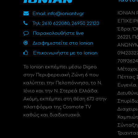
ΙΟΝΙΑΝ
Email: info@ioniantv.gr
ΕΠΙΧΕΙΡ
Τηλ: 2610 622080, 26950 22123
Έδρα: Όθ
Παρακολουθήστε live
26221, Π
Διαφημιστείτε στο Ionian
ΑΝΩΝΥΜΗ
Επικοινωνήστε με το Ionian
0942332
70193624
Το Ionian εκπέμπει μέσω Digea
Μέτοχοι
στην Περιφερειακή Ζώνη 6 που
Πέττας 
καλύπτει την Πελοπόννησο, το N.
Ευγενία
Ιόνιο και την Ν. Στερεά Ελλάδα.
Διευθύν
Ακόμη, εκπέμπει στη θέση 673 στην
Σπυρίδω
πλατφόρμα της Cosmote TV
Διαχειρι
καθώς και διαδικτυακά.
Καμπιώτ
Σύνταξη
Τριαντα