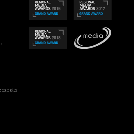
ο
ταιρεία