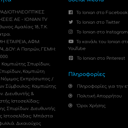
 ΡΑΔΙΟΤΗΛΕΟΠΤΙΚΕΣ
Το Ionian στο Facebook
ΗΣΕΙΣ ΑΕ - IONIAN TV
Το Ionian στο Twitter
ωνος Αμαλίας 18, Τ.Κ.
Το Ionian στο Instagram
άτρα.
 ΕΤΑΙΡΕΙΑ, ΑΦΜ:
Το κανάλι του Ionian στ
YouTube
74, ΔΟΥ: A Πατρών, ΓΕΜΗ:
000.
Το Ionian στο Pinterest
: Καμπιώτης Σπυρίδων,
Σπυρίδων, Καμπιώτη
Πληροφορίες
. Νόμιμος Εκπρόσωπος /
ων Σύμβουλος: Καμπιώτης
Πληροφορίες για την ε
ν. Διευθυντής &
Πολιτική Απορρήτου
στής Ιστοσελίδας:
Όροι Χρήσης
ης Σπυρίδων. Διευθυντής
ς Ιστοσελίδας: Μπάστα
φυλλιά. Δικαιούχος