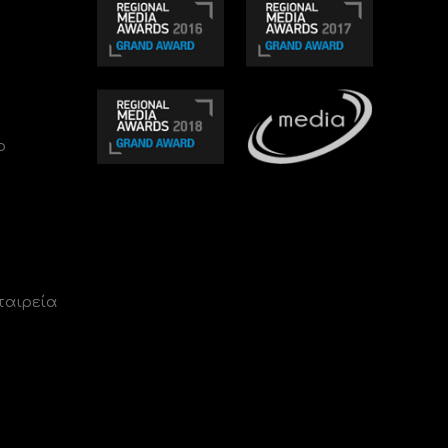
ο
ταιρεία