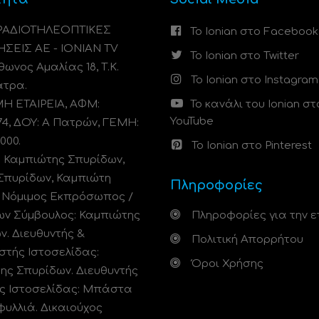
 ΡΑΔΙΟΤΗΛΕΟΠΤΙΚΕΣ
Το Ionian στο Facebook
ΗΣΕΙΣ ΑΕ - IONIAN TV
Το Ionian στο Twitter
ωνος Αμαλίας 18, Τ.Κ.
Το Ionian στο Instagram
άτρα.
 ΕΤΑΙΡΕΙΑ, ΑΦΜ:
Το κανάλι του Ionian στ
YouTube
74, ΔΟΥ: A Πατρών, ΓΕΜΗ:
000.
Το Ionian στο Pinterest
: Καμπιώτης Σπυρίδων,
Σπυρίδων, Καμπιώτη
Πληροφορίες
. Νόμιμος Εκπρόσωπος /
ων Σύμβουλος: Καμπιώτης
Πληροφορίες για την ε
ν. Διευθυντής &
Πολιτική Απορρήτου
στής Ιστοσελίδας:
Όροι Χρήσης
ης Σπυρίδων. Διευθυντής
ς Ιστοσελίδας: Μπάστα
φυλλιά. Δικαιούχος