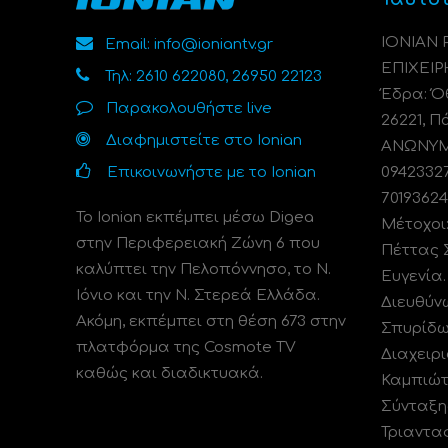
ΙΟΝΙΑΝ
Email: info@ioniantv.gr
ΕΠΙΧΕΙΡ
Τηλ: 2610 622080, 26950 22123
Έδρα: Όθ
Παρακολουθήστε live
26221, Π
Διαφημιστείτε στο Ionian
ΑΝΩΝΥΜΗ
Επικοινωνήστε με το Ionian
0942332
70193624
Το Ionian εκπέμπει μέσω Digea
Μέτοχοι
στην Περιφερειακή Ζώνη 6 που
Πέττας 
καλύπτει την Πελοπόννησο, το N.
Ευγενία
Ιόνιο και την Ν. Στερεά Ελλάδα.
Διευθύν
Ακόμη, εκπέμπει στη θέση 673 στην
Σπυρίδω
πλατφόρμα της Cosmote TV
Διαχειρι
καθώς και διαδικτυακά.
Καμπιώτ
Σύνταξη
Τριαντα