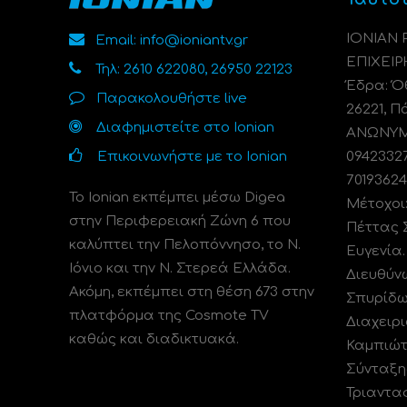
ΙΟΝΙΑΝ
Email: info@ioniantv.gr
ΕΠΙΧΕΙΡ
Τηλ: 2610 622080, 26950 22123
Έδρα: Όθ
Παρακολουθήστε live
26221, Π
Διαφημιστείτε στο Ionian
ΑΝΩΝΥΜΗ
Επικοινωνήστε με το Ionian
0942332
70193624
Το Ionian εκπέμπει μέσω Digea
Μέτοχοι
στην Περιφερειακή Ζώνη 6 που
Πέττας 
καλύπτει την Πελοπόννησο, το N.
Ευγενία
Ιόνιο και την Ν. Στερεά Ελλάδα.
Διευθύν
Ακόμη, εκπέμπει στη θέση 673 στην
Σπυρίδω
πλατφόρμα της Cosmote TV
Διαχειρι
καθώς και διαδικτυακά.
Καμπιώτ
Σύνταξη
Τριαντα