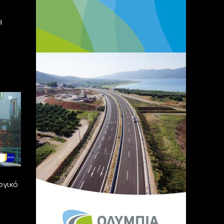
Η
ογικό