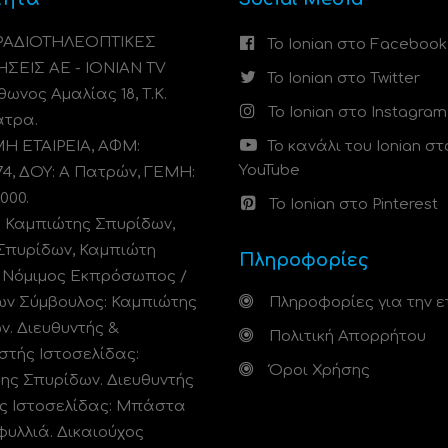
 ΡΑΔΙΟΤΗΛΕΟΠΤΙΚΕΣ
Το Ionian στο Facebook
ΗΣΕΙΣ ΑΕ - IONIAN TV
Το Ionian στο Twitter
ωνος Αμαλίας 18, Τ.Κ.
Το Ionian στο Instagram
άτρα.
 ΕΤΑΙΡΕΙΑ, ΑΦΜ:
Το κανάλι του Ionian στ
YouTube
74, ΔΟΥ: A Πατρών, ΓΕΜΗ:
000.
Το Ionian στο Pinterest
: Καμπιώτης Σπυρίδων,
Σπυρίδων, Καμπιώτη
Πληροφορίες
. Νόμιμος Εκπρόσωπος /
ων Σύμβουλος: Καμπιώτης
Πληροφορίες για την ε
ν. Διευθυντής &
Πολιτική Απορρήτου
στής Ιστοσελίδας:
Όροι Χρήσης
ης Σπυρίδων. Διευθυντής
ς Ιστοσελίδας: Μπάστα
φυλλιά. Δικαιούχος