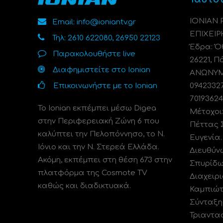
ΙΟΝΙΑΝ
Email: info@ioniantv.gr
ΕΠΙΧΕΙΡ
Τηλ: 2610 622080, 26950 22123
Έδρα: Όθ
Παρακολουθήστε live
26221, Π
Διαφημιστείτε στο Ionian
ΑΝΩΝΥΜΗ
Επικοινωνήστε με το Ionian
0942332
70193624
Το Ionian εκπέμπει μέσω Digea
Μέτοχοι
στην Περιφερειακή Ζώνη 6 που
Πέττας 
καλύπτει την Πελοπόννησο, το N.
Ευγενία
Ιόνιο και την Ν. Στερεά Ελλάδα.
Διευθύν
Ακόμη, εκπέμπει στη θέση 673 στην
Σπυρίδω
πλατφόρμα της Cosmote TV
Διαχειρι
καθώς και διαδικτυακά.
Καμπιώτ
Σύνταξη
Τριαντα