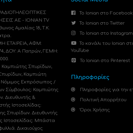
 ΡΑΔΙΟΤΗΛΕΟΠΤΙΚΕΣ
Το Ionian στο Facebook
ΗΣΕΙΣ ΑΕ - IONIAN TV
Το Ionian στο Twitter
ωνος Αμαλίας 18, Τ.Κ.
Το Ionian στο Instagram
άτρα.
 ΕΤΑΙΡΕΙΑ, ΑΦΜ:
Το κανάλι του Ionian στ
YouTube
74, ΔΟΥ: A Πατρών, ΓΕΜΗ:
000.
Το Ionian στο Pinterest
: Καμπιώτης Σπυρίδων,
Σπυρίδων, Καμπιώτη
Πληροφορίες
. Νόμιμος Εκπρόσωπος /
ων Σύμβουλος: Καμπιώτης
Πληροφορίες για την ε
ν. Διευθυντής &
Πολιτική Απορρήτου
στής Ιστοσελίδας:
Όροι Χρήσης
ης Σπυρίδων. Διευθυντής
ς Ιστοσελίδας: Μπάστα
φυλλιά. Δικαιούχος