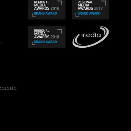
ο
ταιρεία