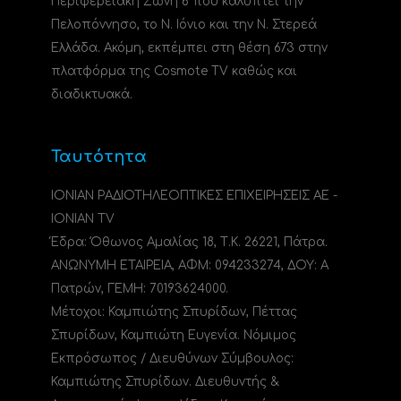
Περιφερειακή Ζώνη 6 που καλύπτει την
Πελοπόννησο, το N. Ιόνιο και την Ν. Στερεά
Ελλάδα. Ακόμη, εκπέμπει στη θέση 673 στην
πλατφόρμα της Cosmote TV καθώς και
διαδικτυακά.
Ταυτότητα
ΙΟΝΙΑΝ ΡΑΔΙΟΤΗΛΕΟΠΤΙΚΕΣ ΕΠΙΧΕΙΡΗΣΕΙΣ ΑΕ -
IONIAN TV
Έδρα: Όθωνος Αμαλίας 18, Τ.Κ. 26221, Πάτρα.
ΑΝΩΝΥΜΗ ΕΤΑΙΡΕΙΑ, ΑΦΜ: 094233274, ΔΟΥ: A
Πατρών, ΓΕΜΗ: 70193624000.
Μέτοχοι: Καμπιώτης Σπυρίδων, Πέττας
Σπυρίδων, Καμπιώτη Ευγενία. Νόμιμος
Εκπρόσωπος / Διευθύνων Σύμβουλος:
Καμπιώτης Σπυρίδων. Διευθυντής &