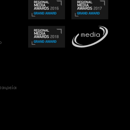
ο
ταιρεία