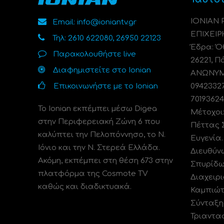
ΙΟΝΙΑΝ
Email: info@ioniantv.gr
ΕΠΙΧΕΙΡ
Τηλ: 2610 622080, 26950 22123
Έδρα: Όθ
Παρακολουθήστε live
26221, Π
Διαφημιστείτε στο Ionian
ΑΝΩΝΥΜΗ
Επικοινωνήστε με το Ionian
0942332
70193624
Το Ionian εκπέμπει μέσω Digea
Μέτοχοι
στην Περιφερειακή Ζώνη 6 που
Πέττας 
καλύπτει την Πελοπόννησο, το N.
Ευγενία
Ιόνιο και την Ν. Στερεά Ελλάδα.
Διευθύν
Ακόμη, εκπέμπει στη θέση 673 στην
Σπυρίδω
πλατφόρμα της Cosmote TV
Διαχειρι
καθώς και διαδικτυακά.
Καμπιώτ
Σύνταξη
Τριαντα