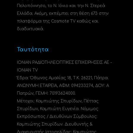
Πελοπόννησο, το N. Ιόνιο και την Ν. Στερεά
Ελλάδα. Ακόμη, εκπέμπει στη θέση 673 στην
πλατφόρμα της Cosmote TV καθώς και
διαδικτυακά.
Ταυτότητα
ΙΟΝΙΑΝ ΡΑΔΙΟΤΗΛΕΟΠΤΙΚΕΣ ΕΠΙΧΕΙΡΗΣΕΙΣ ΑΕ -
IONIAN TV
Έδρα: Όθωνος Αμαλίας 18, Τ.Κ. 26221, Πάτρα.
ΑΝΩΝΥΜΗ ΕΤΑΙΡΕΙΑ, ΑΦΜ: 094233274, ΔΟΥ: A
Πατρών, ΓΕΜΗ: 70193624000.
Μέτοχοι: Καμπιώτης Σπυρίδων, Πέττας
Σπυρίδων, Καμπιώτη Ευγενία. Νόμιμος
Εκπρόσωπος / Διευθύνων Σύμβουλος:
Καμπιώτης Σπυρίδων. Διευθυντής &
Διαχειριστής Ιστοσελίδας: Καμπιώτης