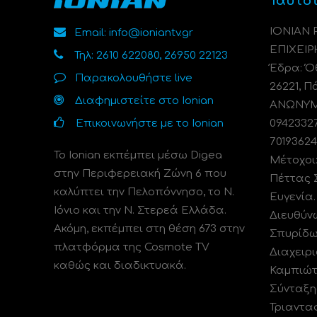
Ταυτό
ΙΟΝΙΑΝ
Email: info@ioniantv.gr
ΕΠΙΧΕΙΡ
Τηλ: 2610 622080, 26950 22123
Έδρα: Όθ
Παρακολουθήστε live
26221, Π
Διαφημιστείτε στο Ionian
ΑΝΩΝΥΜΗ
Επικοινωνήστε με το Ionian
0942332
70193624
Το Ionian εκπέμπει μέσω Digea
Μέτοχοι
στην Περιφερειακή Ζώνη 6 που
Πέττας 
καλύπτει την Πελοπόννησο, το N.
Ευγενία
Ιόνιο και την Ν. Στερεά Ελλάδα.
Διευθύν
Ακόμη, εκπέμπει στη θέση 673 στην
Σπυρίδω
πλατφόρμα της Cosmote TV
Διαχειρι
καθώς και διαδικτυακά.
Καμπιώτ
Σύνταξη
Τριαντα