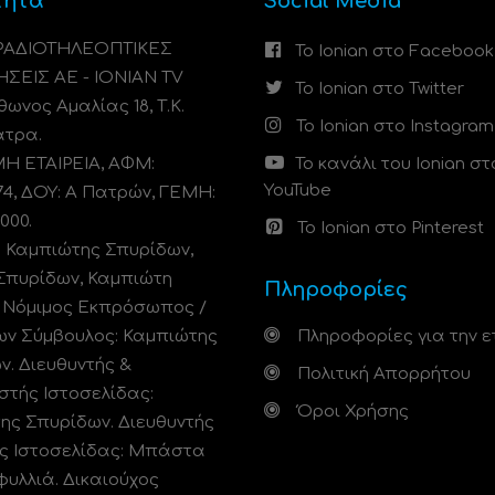
τητα
Social Media
 ΡΑΔΙΟΤΗΛΕΟΠΤΙΚΕΣ
Το Ionian στο Facebook
ΗΣΕΙΣ ΑΕ - IONIAN TV
Το Ionian στο Twitter
ωνος Αμαλίας 18, Τ.Κ.
Το Ionian στο Instagram
άτρα.
 ΕΤΑΙΡΕΙΑ, ΑΦΜ:
Το κανάλι του Ionian στ
YouTube
74, ΔΟΥ: A Πατρών, ΓΕΜΗ:
000.
Το Ionian στο Pinterest
: Καμπιώτης Σπυρίδων,
Σπυρίδων, Καμπιώτη
Πληροφορίες
. Νόμιμος Εκπρόσωπος /
ων Σύμβουλος: Καμπιώτης
Πληροφορίες για την ε
ν. Διευθυντής &
Πολιτική Απορρήτου
στής Ιστοσελίδας:
Όροι Χρήσης
ης Σπυρίδων. Διευθυντής
ς Ιστοσελίδας: Μπάστα
φυλλιά. Δικαιούχος