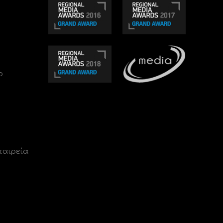
ο
ταιρεία