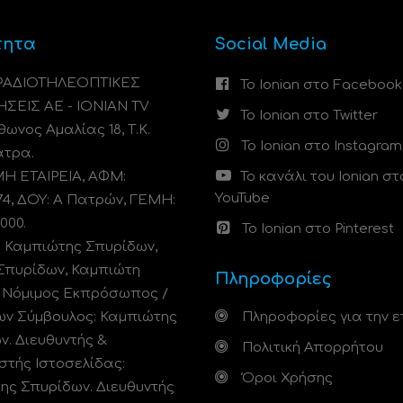
τητα
Social Media
 ΡΑΔΙΟΤΗΛΕΟΠΤΙΚΕΣ
Το Ionian στο Facebook
ΗΣΕΙΣ ΑΕ - IONIAN TV
Το Ionian στο Twitter
ωνος Αμαλίας 18, Τ.Κ.
Το Ionian στο Instagram
άτρα.
 ΕΤΑΙΡΕΙΑ, ΑΦΜ:
Το κανάλι του Ionian στ
YouTube
74, ΔΟΥ: A Πατρών, ΓΕΜΗ:
000.
Το Ionian στο Pinterest
: Καμπιώτης Σπυρίδων,
Σπυρίδων, Καμπιώτη
Πληροφορίες
. Νόμιμος Εκπρόσωπος /
ων Σύμβουλος: Καμπιώτης
Πληροφορίες για την ε
ν. Διευθυντής &
Πολιτική Απορρήτου
στής Ιστοσελίδας:
Όροι Χρήσης
ης Σπυρίδων. Διευθυντής