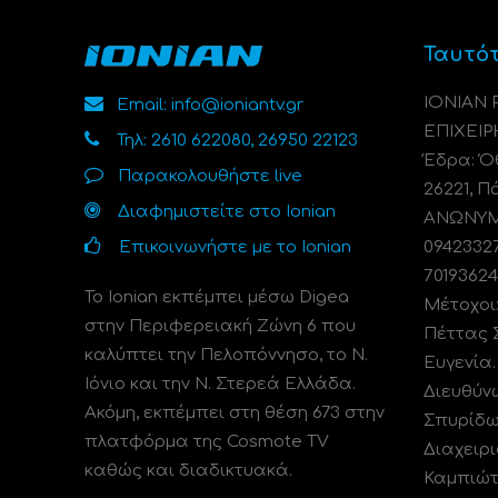
Ταυτό
ΙΟΝΙΑΝ
Email: info@ioniantv.gr
ΕΠΙΧΕΙΡ
Τηλ: 2610 622080, 26950 22123
Έδρα: Όθ
Παρακολουθήστε live
26221, Π
Διαφημιστείτε στο Ionian
ΑΝΩΝΥΜΗ
Επικοινωνήστε με το Ionian
0942332
70193624
Το Ionian εκπέμπει μέσω Digea
Μέτοχοι
στην Περιφερειακή Ζώνη 6 που
Πέττας 
καλύπτει την Πελοπόννησο, το N.
Ευγενία
Ιόνιο και την Ν. Στερεά Ελλάδα.
Διευθύν
Ακόμη, εκπέμπει στη θέση 673 στην
Σπυρίδω
πλατφόρμα της Cosmote TV
Διαχειρι
καθώς και διαδικτυακά.
Καμπιώτ