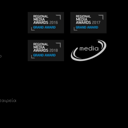
ο
ταιρεία