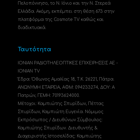
Πελοπόννησο, το N. Ιόνιο και την Ν. Στερεά
Ελλάδα. Ακόμη, εκπέμπει στη θέση 673 στην
πλατφόρμα της Cosmote TV καθώς και
διαδικτυακά.
Ταυτότητα
ΙΟΝΙΑΝ ΡΑΔΙΟΤΗΛΕΟΠΤΙΚΕΣ ΕΠΙΧΕΙΡΗΣΕΙΣ ΑΕ -
IONIAN TV
Έδρα: Όθωνος Αμαλίας 18, Τ.Κ. 26221, Πάτρα.
ΑΝΩΝΥΜΗ ΕΤΑΙΡΕΙΑ, ΑΦΜ: 094233274, ΔΟΥ: A
Πατρών, ΓΕΜΗ: 70193624000.
Μέτοχοι: Καμπιώτης Σπυρίδων, Πέττας
Σπυρίδων, Καμπιώτη Ευγενία. Νόμιμος
Εκπρόσωπος / Διευθύνων Σύμβουλος:
Καμπιώτης Σπυρίδων. Διευθυντής &
Διαχειριστής Ιστοσελίδας: Καμπιώτης