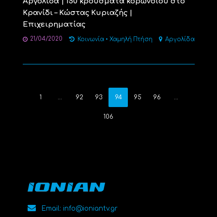
Αργολίδα | 150 κρούσματα κορωνοϊου στο
Κρανίδι – Κώστας Κυριαζής |
Επιχειρηματίας
21/04/2020
Κοινωνία
•
Χαμηλή Πτήση
Αργολίδα
1
…
92
93
94
95
96
…
106
Email: info@ioniantv.gr