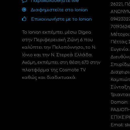
Παρακολουθήστε live
26221, Π
Διαφημιστείτε στο Ionian
ΑΝΩΝΥΜΗ
Επικοινωνήστε με το Ionian
0942332
70193624
Το Ionian εκπέμπει μέσω Digea
Μέτοχοι
στην Περιφερειακή Ζώνη 6 που
Πέττας 
καλύπτει την Πελοπόννησο, το N.
Ευγενία
Ιόνιο και την Ν. Στερεά Ελλάδα.
Διευθύν
Ακόμη, εκπέμπει στη θέση 673 στην
Σπυρίδω
πλατφόρμα της Cosmote TV
Διαχειρι
καθώς και διαδικτυακά.
Καμπιώτ
Σύνταξη
Τριαντα
Domain:
ΡΑΔΙΟΤ
ΕΠΙΧΕΙΡ
Email: s