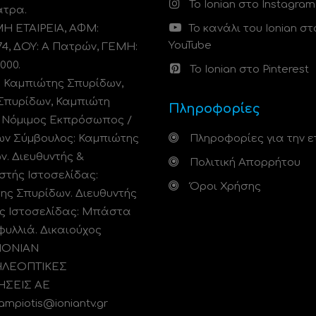
Το Ionian στο Instagram
άτρα.
 ΕΤΑΙΡΕΙΑ, ΑΦΜ:
Το κανάλι του Ionian στ
YouTube
74, ΔΟΥ: A Πατρών, ΓΕΜΗ:
000.
Το Ionian στο Pinterest
: Καμπιώτης Σπυρίδων,
Σπυρίδων, Καμπιώτη
Πληροφορίες
. Νόμιμος Εκπρόσωπος /
ων Σύμβουλος: Καμπιώτης
Πληροφορίες για την ε
ν. Διευθυντής &
Πολιτική Απορρήτου
στής Ιστοσελίδας:
Όροι Χρήσης
ης Σπυρίδων. Διευθυντής
ς Ιστοσελίδας: Μπάστα
φυλλιά. Δικαιούχος
 ΙΟΝΙΑΝ
ΗΛΕΟΠΤΙΚΕΣ
ΗΣΕΙΣ ΑΕ
kampiotis@ioniantv.gr