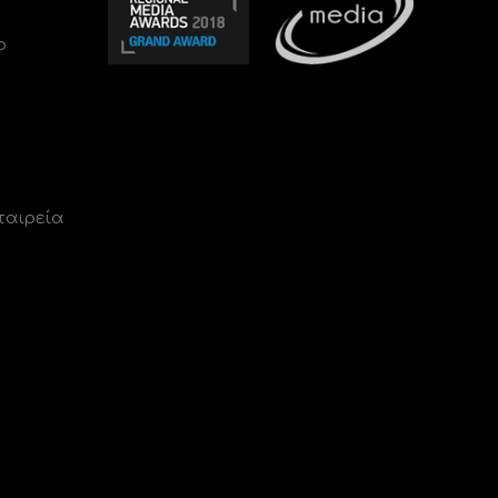
ο
ταιρεία