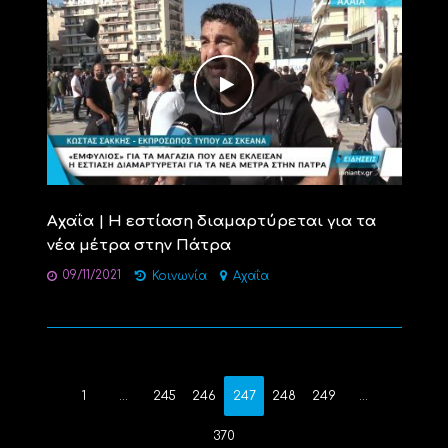
Αχαΐα | Η εστίαση διαμαρτύρεται για τα
νέα μέτρα στην Πάτρα
09/11/2021
Κοινωνία
Αχαΐα
1
…
245
246
247
248
249
…
370