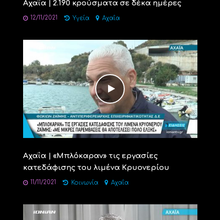
Αχαΐα | 2.190 κρούσματα σε δέκα ημέρες
12/11/2021
Υγεία
Αχαΐα
Αχαΐα | «Μπλόκαραν» τις εργασίες
κατεδάφισης του λιμένα Κρυονερίου
11/11/2021
Κοινωνία
Αχαΐα