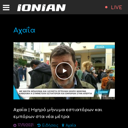
LIVE
Αχαΐα
Αχαΐα | Ηχηρό μήνυμα εστιατόρων και
εμπόρων στα νέα μέτρα
17/11/2021
Ειδήσεις
Αχαΐα