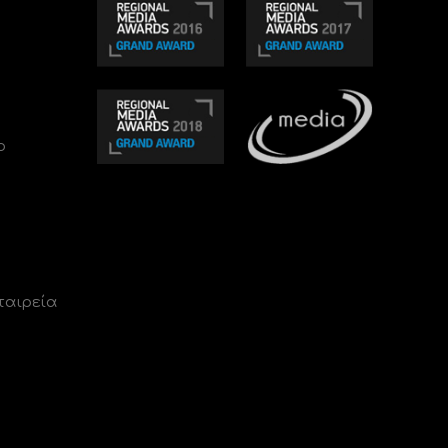
ο
ταιρεία