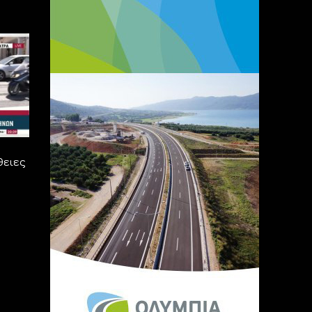
θειες