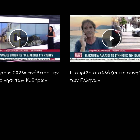
ra pass 2026» ανέβασε την
Η ακρίβεια αλλάζει τις συνή
το νησί των Κυθήρων
των Ελλήνων