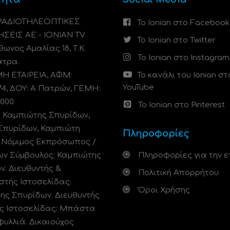
 ΡΑΔΙΟΤΗΛΕΟΠΤΙΚΕΣ
Το Ionian στο Facebook
ΗΣΕΙΣ ΑΕ - IONIAN TV
Το Ionian στο Twitter
ωνος Αμαλίας 18, Τ.Κ.
Το Ionian στο Instagram
άτρα.
 ΕΤΑΙΡΕΙΑ, ΑΦΜ:
Το κανάλι του Ionian στ
YouTube
74, ΔΟΥ: A Πατρών, ΓΕΜΗ:
000.
Το Ionian στο Pinterest
: Καμπιώτης Σπυρίδων,
Σπυρίδων, Καμπιώτη
Πληροφορίες
. Νόμιμος Εκπρόσωπος /
ων Σύμβουλος: Καμπιώτης
Πληροφορίες για την ε
ν. Διευθυντής &
Πολιτική Απορρήτου
στής Ιστοσελίδας:
Όροι Χρήσης
ης Σπυρίδων. Διευθυντής
ς Ιστοσελίδας: Μπάστα
φυλλιά. Δικαιούχος