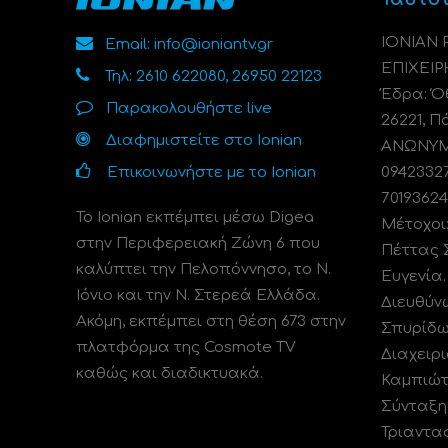
ΙΟΝΙΑΝ
Email: info@ioniantv.gr
ΕΠΙΧΕΙΡ
Τηλ: 2610 622080, 26950 22123
Έδρα: Όθ
Παρακολουθήστε live
26221, Π
Διαφημιστείτε στο Ionian
ΑΝΩΝΥΜΗ
Επικοινωνήστε με το Ionian
0942332
70193624
Το Ionian εκπέμπει μέσω Digea
Μέτοχοι
στην Περιφερειακή Ζώνη 6 που
Πέττας 
καλύπτει την Πελοπόννησο, το N.
Ευγενία
Ιόνιο και την Ν. Στερεά Ελλάδα.
Διευθύν
Ακόμη, εκπέμπει στη θέση 673 στην
Σπυρίδω
πλατφόρμα της Cosmote TV
Διαχειρι
καθώς και διαδικτυακά.
Καμπιώτ
Σύνταξη
Τριαντα