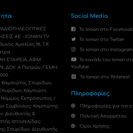
τητα
Social Media
 ΡΑΔΙΟΤΗΛΕΟΠΤΙΚΕΣ
Το Ionian στο Facebook
ΗΣΕΙΣ ΑΕ - IONIAN TV
Το Ionian στο Twitter
ωνος Αμαλίας 18, Τ.Κ.
Το Ionian στο Instagram
άτρα.
 ΕΤΑΙΡΕΙΑ, ΑΦΜ:
Το κανάλι του Ionian στ
YouTube
74, ΔΟΥ: A Πατρών, ΓΕΜΗ:
000.
Το Ionian στο Pinterest
: Καμπιώτης Σπυρίδων,
Σπυρίδων, Καμπιώτη
Πληροφορίες
. Νόμιμος Εκπρόσωπος /
ων Σύμβουλος: Καμπιώτης
Πληροφορίες για την ε
ν. Διευθυντής &
Πολιτική Απορρήτου
στής Ιστοσελίδας:
Όροι Χρήσης
ης Σπυρίδων. Διευθυντής