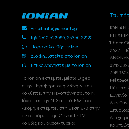
Ταυτό
ΙΟΝΙΑΝ
Email: info@ioniantv.gr
ΕΠΙΧΕΙΡ
Τηλ: 2610 622080, 26950 22123
Έδρα: Όθ
Παρακολουθήστε live
26221, Π
Διαφημιστείτε στο Ionian
ΑΝΩΝΥΜΗ
Επικοινωνήστε με το Ionian
0942332
70193624
Το Ionian εκπέμπει μέσω Digea
Μέτοχοι
στην Περιφερειακή Ζώνη 6 που
Πέττας 
καλύπτει την Πελοπόννησο, το N.
Ευγενία
Ιόνιο και την Ν. Στερεά Ελλάδα.
Διευθύν
Ακόμη, εκπέμπει στη θέση 673 στην
Σπυρίδω
πλατφόρμα της Cosmote TV
Διαχειρι
καθώς και διαδικτυακά.
Καμπιώτ