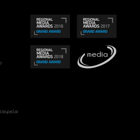
ο
ταιρεία