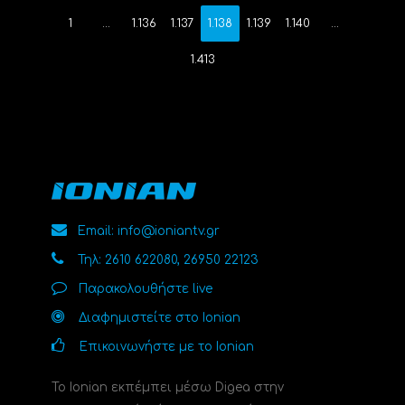
1
…
1.136
1.137
1.138
1.139
1.140
…
1.413
Email: info@ioniantv.gr
Τηλ: 2610 622080, 26950 22123
Παρακολουθήστε live
Διαφημιστείτε στο Ionian
Επικοινωνήστε με το Ionian
Το Ionian εκπέμπει μέσω Digea στην