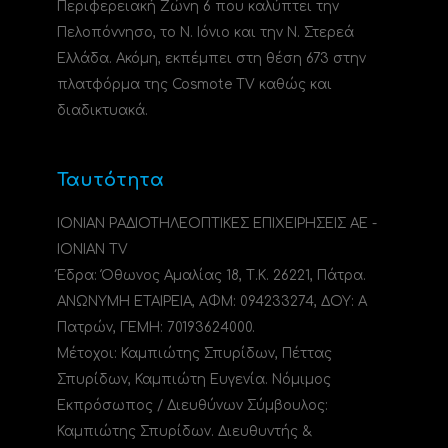
Περιφερειακή Ζώνη 6 που καλύπτει την
Πελοπόννησο, το N. Ιόνιο και την Ν. Στερεά
Ελλάδα. Ακόμη, εκπέμπει στη θέση 673 στην
πλατφόρμα της Cosmote TV καθώς και
διαδικτυακά.
Ταυτότητα
ΙΟΝΙΑΝ ΡΑΔΙΟΤΗΛΕΟΠΤΙΚΕΣ ΕΠΙΧΕΙΡΗΣΕΙΣ ΑΕ -
IONIAN TV
Έδρα: Όθωνος Αμαλίας 18, Τ.Κ. 26221, Πάτρα.
ΑΝΩΝΥΜΗ ΕΤΑΙΡΕΙΑ, ΑΦΜ: 094233274, ΔΟΥ: A
Πατρών, ΓΕΜΗ: 70193624000.
Μέτοχοι: Καμπιώτης Σπυρίδων, Πέττας
Σπυρίδων, Καμπιώτη Ευγενία. Νόμιμος
Εκπρόσωπος / Διευθύνων Σύμβουλος:
Καμπιώτης Σπυρίδων. Διευθυντής &