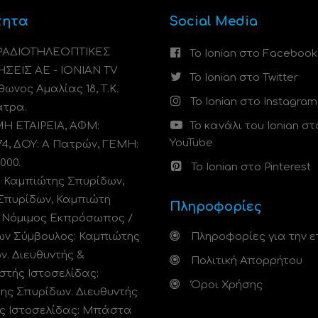
τητα
Social Media
 ΡΑΔΙΟΤΗΛΕΟΠΤΙΚΕΣ
Το Ionian στο Facebook
ΗΣΕΙΣ ΑΕ - IONIAN TV
Το Ionian στο Twitter
ωνος Αμαλίας 18, Τ.Κ.
Το Ionian στο Instagram
άτρα.
 ΕΤΑΙΡΕΙΑ, ΑΦΜ:
Το κανάλι του Ionian στ
YouTube
74, ΔΟΥ: A Πατρών, ΓΕΜΗ:
000.
Το Ionian στο Pinterest
: Καμπιώτης Σπυρίδων,
Σπυρίδων, Καμπιώτη
Πληροφορίες
. Νόμιμος Εκπρόσωπος /
ων Σύμβουλος: Καμπιώτης
Πληροφορίες για την ε
ν. Διευθυντής &
Πολιτική Απορρήτου
στής Ιστοσελίδας:
Όροι Χρήσης
ης Σπυρίδων. Διευθυντής
ς Ιστοσελίδας: Μπάστα