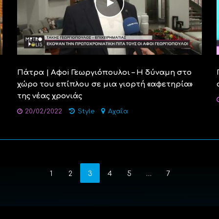
Πάτρα | Aφοi Γεωργιόπουλοι – Η δύναμη στο
χώρο του επίπλου σε μια γιορτή «αφετηρία»
της νέας χρονιάς
20/02/2022
Style
Αχαΐα
1
2
3
4
5
…
7