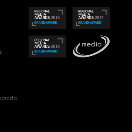
ο
ταιρεία