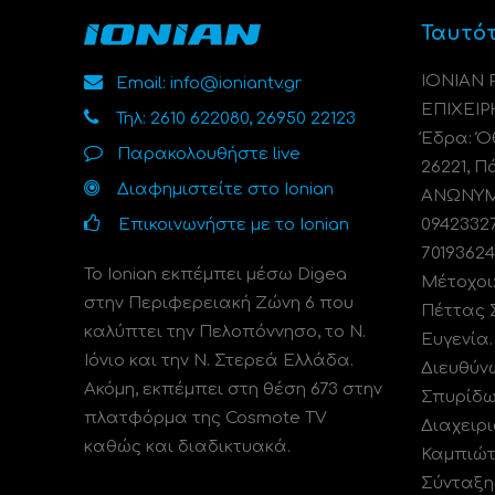
Ταυτό
ΙΟΝΙΑΝ
Email: info@ioniantv.gr
ΕΠΙΧΕΙΡ
Τηλ: 2610 622080, 26950 22123
Έδρα: Όθ
Παρακολουθήστε live
26221, Π
Διαφημιστείτε στο Ionian
ΑΝΩΝΥΜΗ
Επικοινωνήστε με το Ionian
0942332
70193624
Το Ionian εκπέμπει μέσω Digea
Μέτοχοι
στην Περιφερειακή Ζώνη 6 που
Πέττας 
καλύπτει την Πελοπόννησο, το N.
Ευγενία
Ιόνιο και την Ν. Στερεά Ελλάδα.
Διευθύν
Ακόμη, εκπέμπει στη θέση 673 στην
Σπυρίδω
πλατφόρμα της Cosmote TV
Διαχειρι
καθώς και διαδικτυακά.
Καμπιώτ
Σύνταξη