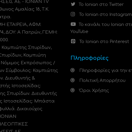
ΗΣΕΙΣ ΑΕ - IONIAN TV
Το Ionian στο Twitter
ωνος Αμαλίας 18, Τ.Κ.
Το Ionian στο Instagram
άτρα.
 ΕΤΑΙΡΕΙΑ, ΑΦΜ:
Το κανάλι του Ionian στ
YouTube
74, ΔΟΥ: A Πατρών, ΓΕΜΗ:
000.
Το Ionian στο Pinterest
: Καμπιώτης Σπυρίδων,
Σπυρίδων, Καμπιώτη
Πληροφορίες
. Νόμιμος Εκπρόσωπος /
ων Σύμβουλος: Καμπιώτης
Πληροφορίες για την ε
ν. Διευθυντής &
Πολιτική Απορρήτου
στής Ιστοσελίδας:
Όροι Χρήσης
ης Σπυρίδων. Διευθυντής
ς Ιστοσελίδας: Μπάστα
φυλλιά. Δικαιούχος
 ΙΟΝΙΑΝ
ΗΛΕΟΠΤΙΚΕΣ
ΗΣΕΙΣ ΑΕ