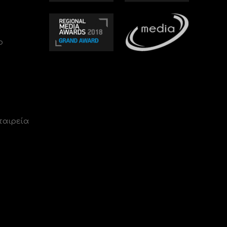
ο
ταιρεία