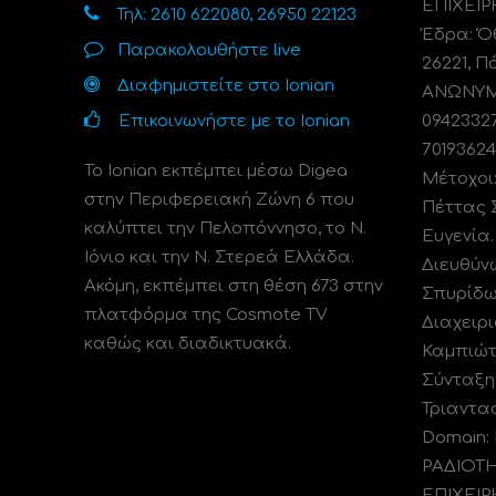
ΕΠΙΧΕΙΡ
Τηλ: 2610 622080, 26950 22123
Έδρα: Όθ
Παρακολουθήστε live
26221, Π
Διαφημιστείτε στο Ionian
ΑΝΩΝΥΜΗ
Επικοινωνήστε με το Ionian
0942332
70193624
Το Ionian εκπέμπει μέσω Digea
Μέτοχοι
στην Περιφερειακή Ζώνη 6 που
Πέττας 
καλύπτει την Πελοπόννησο, το N.
Ευγενία
Ιόνιο και την Ν. Στερεά Ελλάδα.
Διευθύν
Ακόμη, εκπέμπει στη θέση 673 στην
Σπυρίδω
πλατφόρμα της Cosmote TV
Διαχειρι
καθώς και διαδικτυακά.
Καμπιώτ
Σύνταξη
Τριαντα
Domain:
ΡΑΔΙΟΤ
ΕΠΙΧΕΙΡ