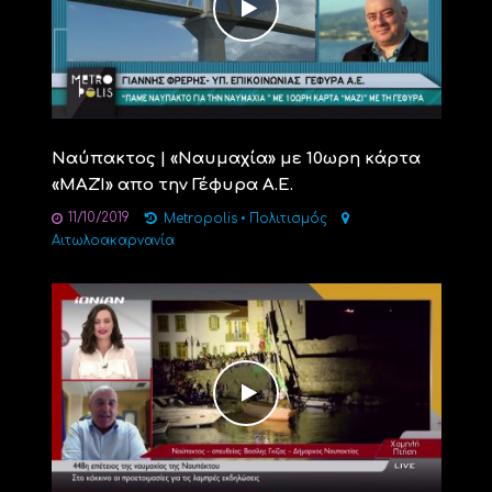
Ναύπακτος | «Ναυμαχία» με 10ωρη κάρτα
«ΜΑΖΊ» απο την Γέφυρα Α.Ε.
11/10/2019
Metropolis
•
Πολιτισμός
Αιτωλοακαρνανία