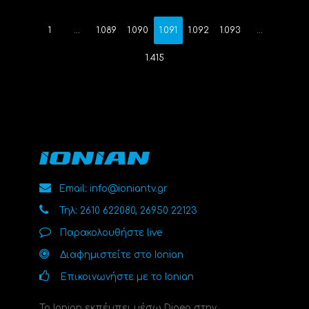
1
…
1.089
1.090
1.091
1.092
1.093
…
1.415
Email: info@ioniantv.gr
Τηλ: 2610 622080, 26950 22123
Παρακολουθήστε live
Διαφημιστείτε στο Ionian
Επικοινωνήστε με το Ionian
Το Ionian εκπέμπει μέσω Digea στην