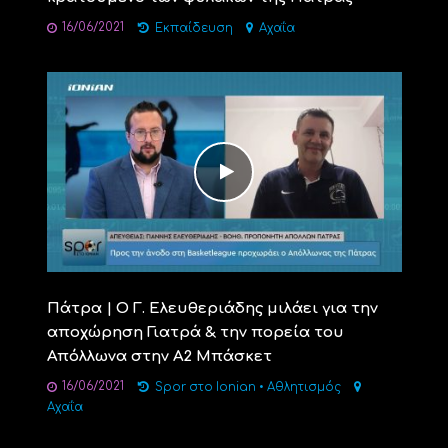
16/06/2021
Εκπαίδευση
Αχαΐα
Πάτρα | Ο Γ. Ελευθεριάδης μιλάει για την
αποχώρηση Γιατρά & την πορεία του
Απόλλωνα στην Α2 Μπάσκετ
16/06/2021
Spor στο Ionian
•
Αθλητισμός
Αχαΐα