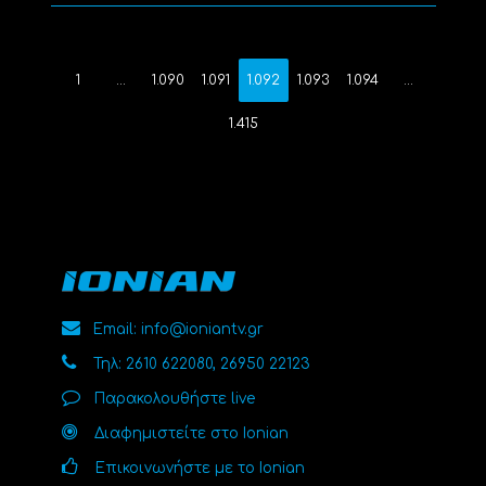
1
…
1.090
1.091
1.092
1.093
1.094
…
1.415
Email: info@ioniantv.gr
Τηλ: 2610 622080, 26950 22123
Παρακολουθήστε live
Διαφημιστείτε στο Ionian
Επικοινωνήστε με το Ionian