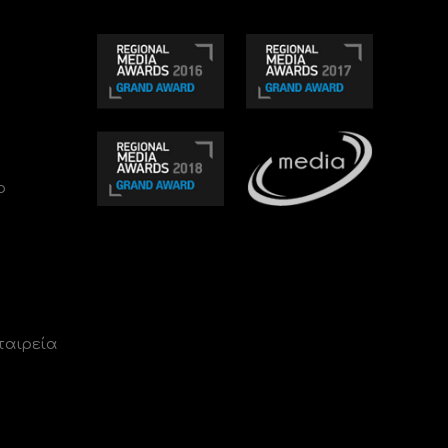
ο
ταιρεία