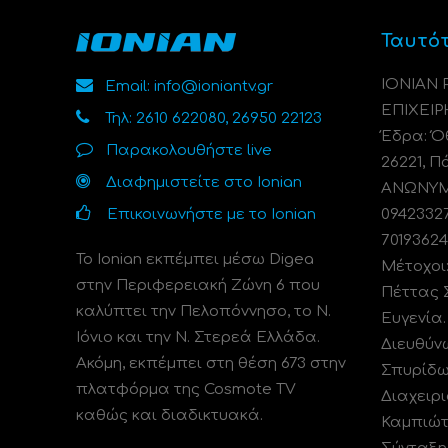
Ταυτό
ΙΟΝΙΑΝ
Email: info@ioniantv.gr
ΕΠΙΧΕΙΡ
Τηλ: 2610 622080, 26950 22123
Έδρα: Όθ
Παρακολουθήστε live
26221, Π
Διαφημιστείτε στο Ionian
ΑΝΩΝΥΜΗ
Επικοινωνήστε με το Ionian
0942332
70193624
Το Ionian εκπέμπει μέσω Digea
Μέτοχοι
στην Περιφερειακή Ζώνη 6 που
Πέττας 
καλύπτει την Πελοπόννησο, το N.
Ευγενία
Ιόνιο και την Ν. Στερεά Ελλάδα.
Διευθύν
Ακόμη, εκπέμπει στη θέση 673 στην
Σπυρίδω
πλατφόρμα της Cosmote TV
Διαχειρι
καθώς και διαδικτυακά.
Καμπιώτ