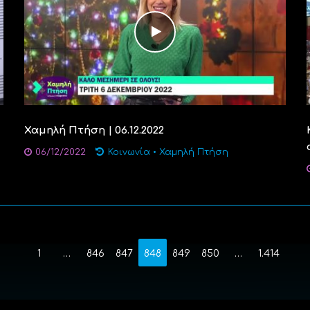
Χαμηλή Πτήση | 06.12.2022
06/12/2022
Κοινωνία
•
Χαμηλή Πτήση
1
…
846
847
848
849
850
…
1.414