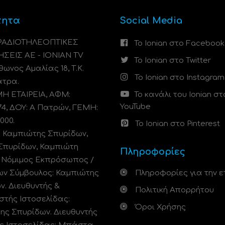
τητα
Social Media
 ΡΑΔΙΟΤΗΛΕΟΠΤΙΚΕΣ
Το Ionian στο Facebook
ΗΣΕΙΣ ΑΕ - IONIAN TV
Το Ionian στο Twitter
ωνος Αμαλίας 18, Τ.Κ.
Το Ionian στο Instagram
άτρα.
 ΕΤΑΙΡΕΙΑ, ΑΦΜ:
Το κανάλι του Ionian στ
YouTube
74, ΔΟΥ: A Πατρών, ΓΕΜΗ:
000.
Το Ionian στο Pinterest
: Καμπιώτης Σπυρίδων,
Σπυρίδων, Καμπιώτη
Πληροφορίες
. Νόμιμος Εκπρόσωπος /
ων Σύμβουλος: Καμπιώτης
Πληροφορίες για την ε
ν. Διευθυντής &
Πολιτική Απορρήτου
στής Ιστοσελίδας:
Όροι Χρήσης
ης Σπυρίδων. Διευθυντής