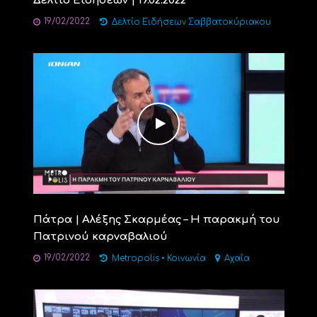
Δελτίο Ειδήσεων | 19.02.2022
19/02/2022
Δελτίο Ειδήσεων Σαββατοκύριακου
Πάτρα | Αλέξης Σκαρμέας – Η παρακμή του
Πατρινού καρναβαλιού
19/02/2022
Metropolis
•
Κοινωνία
Αχαΐα