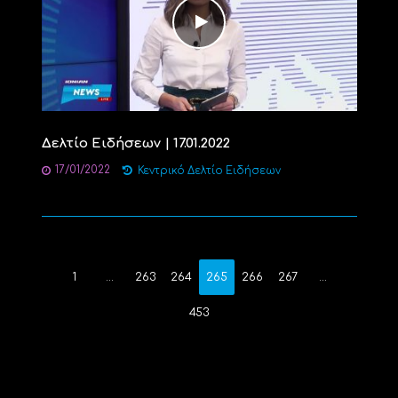
Δελτίο Ειδήσεων | 17.01.2022
17/01/2022
Κεντρικό Δελτίο Ειδήσεων
1
…
263
264
265
266
267
…
453