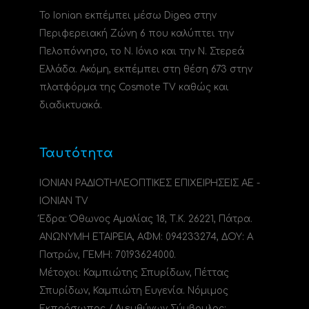
Το Ionian εκπέμπει μέσω Digea στην
Περιφερειακή Ζώνη 6 που καλύπτει την
Πελοπόννησο, το N. Ιόνιο και την Ν. Στερεά
Ελλάδα. Ακόμη, εκπέμπει στη θέση 673 στην
πλατφόρμα της Cosmote TV καθώς και
διαδικτυακά.
Ταυτότητα
ΙΟΝΙΑΝ ΡΑΔΙΟΤΗΛΕΟΠΤΙΚΕΣ ΕΠΙΧΕΙΡΗΣΕΙΣ ΑΕ -
IONIAN TV
Έδρα: Όθωνος Αμαλίας 18, Τ.Κ. 26221, Πάτρα.
ΑΝΩΝΥΜΗ ΕΤΑΙΡΕΙΑ, ΑΦΜ: 094233274, ΔΟΥ: A
Πατρών, ΓΕΜΗ: 70193624000.
Μέτοχοι: Καμπιώτης Σπυρίδων, Πέττας
Σπυρίδων, Καμπιώτη Ευγενία. Νόμιμος
Εκπρόσωπος / Διευθύνων Σύμβουλος: