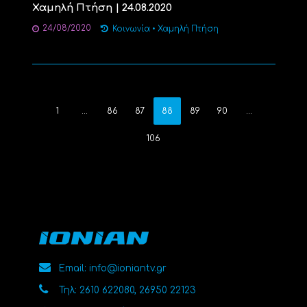
Χαμηλή Πτήση | 24.08.2020
24/08/2020
Κοινωνία
•
Χαμηλή Πτήση
1
…
86
87
88
89
90
…
106
Email: info@ioniantv.gr
Τηλ: 2610 622080, 26950 22123