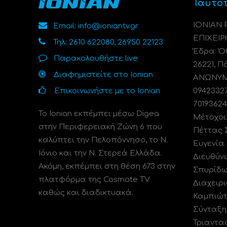
Ταυτό
ΙΟΝΙΑΝ
Email: info@ioniantv.gr
ΕΠΙΧΕΙΡ
Τηλ: 2610 622080, 26950 22123
Έδρα: Όθ
Παρακολουθήστε live
26221, Π
Διαφημιστείτε στο Ionian
ΑΝΩΝΥΜΗ
Επικοινωνήστε με το Ionian
0942332
70193624
Το Ionian εκπέμπει μέσω Digea
Μέτοχοι
στην Περιφερειακή Ζώνη 6 που
Πέττας 
καλύπτει την Πελοπόννησο, το N.
Ευγενία
Ιόνιο και την Ν. Στερεά Ελλάδα.
Διευθύν
Ακόμη, εκπέμπει στη θέση 673 στην
Σπυρίδω
πλατφόρμα της Cosmote TV
Διαχειρι
καθώς και διαδικτυακά.
Καμπιώτ
Σύνταξη
Τριαντα