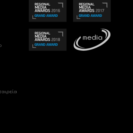
ο
ταιρεία