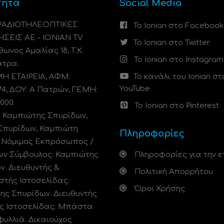
τητα
Social Media
 ΡΑΔΙΟΤΗΛΕΟΠΤΙΚΕΣ
Το Ionian στο Facebook
ΗΣΕΙΣ ΑΕ - IONIAN TV
Το Ionian στο Twitter
ωνος Αμαλίας 18, Τ.Κ.
Το Ionian στο Instagram
άτρα.
 ΕΤΑΙΡΕΙΑ, ΑΦΜ:
Το κανάλι του Ionian στ
YouTube
74, ΔΟΥ: A Πατρών, ΓΕΜΗ:
000.
Το Ionian στο Pinterest
: Καμπιώτης Σπυρίδων,
Σπυρίδων, Καμπιώτη
Πληροφορίες
. Νόμιμος Εκπρόσωπος /
ων Σύμβουλος: Καμπιώτης
Πληροφορίες για την ε
ν. Διευθυντής &
Πολιτική Απορρήτου
στής Ιστοσελίδας:
Όροι Χρήσης
ης Σπυρίδων. Διευθυντής
ς Ιστοσελίδας: Μπάστα
φυλλιά. Δικαιούχος